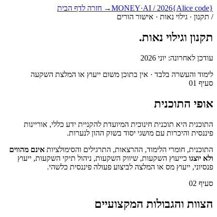
{Alice code}
MONEY·AI / 2026
→ חזרה לדף הבית
/ תקנון · גילוי נאות · אישור הורים
תקנון
וגילוי נאות.
עודכן לאחרונה: יוני 2026
לימוד והעשרה בלבד · אין בתוכן משום ייעוץ או המלצת השקעה
סעיף
01
אופי התוכנית
התוכנית היא תוכנית חינוכית המיועדת להקניית ידע כללי, אוריינות
פיננסית והיכרות עם מושגי יסוד בשוק ההון לנערות.
התוכנית, חומרי הלימוד, ההרצאות, התרגילים והסימולציות
אינם מהווים
ולא יוצגו
כייעוץ השקעות, שיווק השקעות, ניהול תיקי השקעות, ייעוץ
פנסיוני, ייעוץ מס או המלצה לביצוע פעולה פיננסית כלשהי.
סעיף
02
הצוות והגבולות המקצועיים