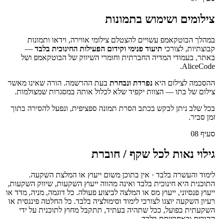
צילומים ושימוש בתמונות
במהלך הבוטקאמפ עשויים להצטלם צילומי אווירה, וידאו ותמונות
קבוצתיות, לצורכי
תיעוד פנימי וקידום הפעילות החינוכית בלבד
—
באתר, בעמודי המדיה החברתית וחומרי השיווק של הבוטקאמפ ושל
AliceCode.
ההסכמה לצילום היא
נפרדת ונבחרת
בעת ההרשמה. הורה שאינו מאשר
צילום של בתו — הצוות יקפיד שלא לכלול אותה במסגרות שמצולמות.
בכל שלב ניתן לבקש בכתב הסרת תמונה ספציפית, ונפעל להסירה בתוך
זמן סביר.
סעיף
08
גילוי נאות לכל שקף / חוברת
לימוד והעשרה בלבד · אין בתוכן משום ייעוץ או המלצת השקעה.
התוכנית היא חינוכית בלבד ואינה מהווה ייעוץ השקעות, שיווק השקעות,
ייעוץ פנסיוני, ייעוץ מס או המלצה לביצוע פעולה. כל דוגמה, מניה, מדד או
רעיון השקעה יוצגו לצורכי לימוד וסימולציה בלבד. כל החלטה פיננסית או
השקעתית בפועל, ככל שתהיה בעתיד, תתקבל מחוץ לתוכנית על ידי
ההורים ובאחריותם בלבד.