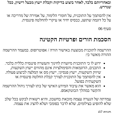
ובאחריותם בלבד, לאחר ביצוע בדיקות וקבלת ייעוץ מבעל רישיון, ככל
שנדרש.
אין להסתמך על התוכנית, על חומרי הלימוד, על אמירה של מדריכה או
על כל דוגמה שתוצג, כבסיס יחיד או עיקרי להחלטה פיננסית.
סעיף
06
הסכמת הורים ופרטיות הקטינה
ההרשמה לתוכנית מבוצעת באישור הורה / אפוטרופוס. במעמד ההרשמה
ההורה מאשר כי:
ידוע לו כי התוכנית מיועדת לחינוך והעשרה פיננסית כללית בלבד.
התכנים, הדוגמאות והסימולציות אינם מהווים ייעוץ השקעות,
שיווק השקעות, ייעוץ פנסיוני, ייעוץ מס או המלצה לביצוע פעולה.
אין להסתמך על התוכנית לצורך קבלת החלטה פיננסית או
השקעתית בפועל.
הוא מאשר את עיבוד המידע האישי של בתו לצורך ניהול ההרשמה
והקשר במהלך הבוטקאמפ.
עמדתה של הנערה עצמה מובאת בחשבון, והיא רשאית לבקש בכל שלב
שלא להופיע בצילומים, שלא לדבר בפומבי ושלא להציג את עצמה.
סעיף
07