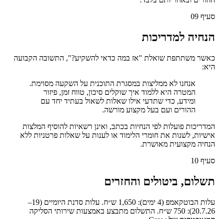
סעיף
09
הנחיה למדריכות
כאשר משתתפת שואלת "אז במה כדאי להשקיע?", התשובה הקבועה
היא:
אנחנו לא ממליצות במסגרת התוכנית על השקעה מסוימת.
המטרה היא ללמוד איך שוקלים סיכון, טווח זמן, פיזור
ומידע, כדי שתדעי אילו שאלות לשאול בעתיד יחד עם
ההורים ועם בעל מקצוע מורשה.
המדריכות פועלות לפי הנחיות בכתב, ואינן רשאיות להוסיף המלצות
אישיות, לשנות את חומרי הלימוד או לענות על שאלות פרטניות ללא
הנחיה מקצועית מאושרת.
סעיף
10
תשלום, ביטולים והחזרים
עלות הבוטקאמפ (4 ימים): 1,650 ש״ח. עלות סדנת היומיים (19–
20.7.26): 750 ש״ח. התשלום מתבצע באמצעות שירותי הסליקה