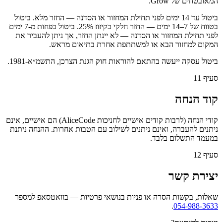
המאובטחים של Grow.
ביטול עד 14 ימים לפני תחילת המחזור או הסדנה — החזר מלא. ביטול
בטווח של 7–14 ימים — החזר חלקי בקיזוז 25%. ביטול בפחות מ-7 ימים
לפני תחילת המחזור או הסדנה — לא יינתן החזר, אך ניתן להעביר את
המקום למחזור הבא או למשתתפת אחרת בתיאום מראש.
ביטול עסקה ייעשה בהתאם להוראות חוק הגנת הצרכן, התשמ״א-1981.
סעיף
11
קוד הנחה
קודי הנחה (לרבות קודים אישיים לחניכות AliceCode) הם אישיים, אינם
ניתנים להעברה, ואינם ניתנים לשילוב עם הטבות אחרות. ההנחה ניתנת
במעמד התשלום בלבד.
סעיף
12
יצירת קשר
שאלות, בקשות הסרה או פניות בנושאי פרטיות — בוואטסאפ למספר
.
054-988-3633