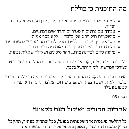
מה התוכנית כן כוללת
לימוד מושגים כלליים: מניה, אג״ח, מדד, קרן סל, תשואה, סיכון
ופיזור.
עבודה עם נתונים היסטוריים ותרחישים דמיוניים.
סימולציית תיק וירטואלי בלבד — ללא כסף אמיתי.
השוואה בין עקרונות כלליים, מבלי לקבוע מה "עדיף" למשתתפת.
הצגת חברות וניירות ערך כדוגמאות לימודיות בלבד.
פיתוח כלים לבחינת מידע, זיהוי סיכונים ושאילת שאלות נכונות.
כל חברה, מניה, מדד, קרן או מוצר פיננסי שיוזכרו במהלך התוכנית יוצגו
לצורכי המחשה, לימוד ותרגול בלבד
.
הצגת רעיונות השקעה במסגרת הפרויקט המסכם תהיה סימולציה חינוכית
בלבד, ולא תיחשב הצעת השקעה, שידול, המלצה, גיוס הון או פנייה
לביצוע פעולה.
סעיף
05
אחריות ההורים ושיקול דעת מקצועי
כל החלטה פיננסית או השקעתית בפועל, ככל שתהיה בעתיד, תתקבל
מחוץ למסגרת התוכנית, באופן עצמאי על ידי הורי המשתתפת